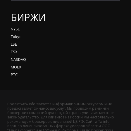
БИРЖИ
NYSE
Tokyo
LSE
TSX
NASDAQ
MOEX
РТС
Проект wffw.info является информационным ресурсом и не
предоставляет финансовых услуг. Мы проводим рейтинги
брокерских компаний для каждой страны учитывая местное
законодательство. Для клиентов из России мы настоятельно
рекомендуем брокеров с лицензией ЦБ РФ. Сайт wffw.info
партнер лицензированных форекс дилеров в России ООО
“Альфа-форекс” и АО “Финам”. Информация по брокерским