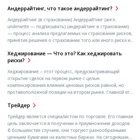
его покупки и стоимостью в момент последующей
Андеррайтинг, что такое андеррайтинг?
продажи. Так же, как и валютные инструменты на рынке
Forex, CDF позволяет инвесторам получать более
Андеррайтинг (в страховании) Андеррайтинг (англ.
высокую доходность за счет […]
underwrite — подписывать) (андерайтинг в страховании)
— процесс анализа предлагаемых на страхование рисков,
принятия решения о страховании того или иного риска и
определения адекватной риску тарифной ставки и
Хеджирование — Что это? Как хеджировать
условий страхования. Андеррайтер — лицо,
риски?
уполномоченное страховой компанией анализировать,
принимать на страхование (перестрахование) и
Хеджирование – этот процесс, предусматривающий
отклонять все виды рисков, а также классифицировать
открытие сделок на первом рынке с целью
выбранные […]
компенсирования влияния ценовых рисков равной, но
противоположной позиции на втором рынке. Главной его
целью считается обеспечение страховки для трейдера. На
Трейдер
сегодняшний день специалисты выделяют хеджирование
продажей и приобретением. Первый вариант
Трейдер является специалистом по торговле. Его главная
предусматривает продажу реальной продукции. С целью
цель заключается в получении и приумножении доходов.
обеспечения страховки от вероятного уменьшения
В большинстве случаев, они торгуют разнообразными
расценок в […]
ценными бумагами на валютных биржах. На сегодняшний