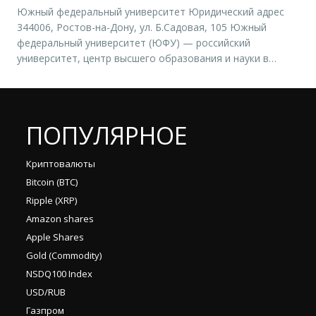
нужную вам компанию и нажать “открыть счет”. Вы
Южный федеральный университет Юридический адрес
попадете на […]
344006, Ростов-на-Дону, ул. Б.Садовая, 105 Южный
федеральный университет (ЮФУ) — российский
университет, центр высшего образования и науки в
Южном федеральном округе Российской Федерации,
расположенный в Ростове-на-Дону и Таганроге
Ростовской области. В состав ЮФУ входят четыре
отдельных отраслевых института, общее число
ПОПУЛЯРНОЕ
факультетов 37, научных структурных подразделений 70,
среди которых 10 НИИ, а […]
Криптовалюты
Bitcoin (BTC)
Ripple (XRP)
Amazon shares
Apple Shares
Gold (Commodity)
NSDQ100 Index
USD/RUB
Газпром