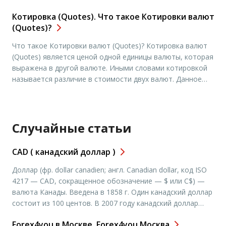
день трейдерами принято считать людей, ведущих
Котировка (Quotes). Что такое Котировки валют
торговлю на товарных и валютных рынках (к примеру,
(Quotes)?
Forex). Ежедневно эти специалисты занимаются
исследованием положения на мировом рынке, а также
Что такое Котировки валют (Quotes)? Котировка валют
заключением всевозможных […]
(Quotes) является ценой одной единицы валюты, которая
выражена в другой валюте. Иными словами котировкой
называется различие в стоимости двух валют. Данное
различие используют с целью осуществления финансовых
сделок или операций на валютных рынках. При открытии
позиции котировка(Quotes) играет очень важную роль. В
случае если трейдер желает приобрести базовую […]
Случайные статьи
СAD ( канадский доллар )
Доллар (фр. dollar canadien; англ. Canadian dollar, код ISO
4217 — CAD, сокращенное обозначение — $ или C$) —
валюта Канады. Введена в 1858 г. Один канадский доллар
состоит из 100 центов. В 2007 году канадский доллар
занимал 7-ое место среди мировых валют, наиболее
Forex4you в Москве. Forex4you Москва
активно торгуемых на валютном рынке[1]. Значительное