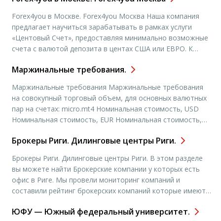
влияние на колебания курса канадского […]
Forex4you в Москве. Forex4you Москва Наша компания
предлагает научиться зарабатывать в рамках услуги
«Центовый Счет», предоставляя минимально возможные
счета с валютой депозита в центах США или ЕВРО. К
примеру, центовый счет на 2000 равен 20 долларам США
Маржинальные требования.
или ЕВРО и является гораздо более доступной суммой
для обучения и первых шагов. Очень важным является
Маржинальные требования Маржинальные требования
тот факт, […]
на совокупный торговый объем, для основных валютных
пар на счетах: micro.mt4 Номинальная стоимость, USD
Номинальная стоимость, EUR Номинальная стоимость,
RUR Номинальная стоимость, GLD плечо 0 — 1 000 000 0
Брокеры Риги. Дилинговые центры Риги.
— 700 000 0 — 30 000 000 0 — 700 000 1:500 1 000 000 — 2
000 000 700 […]
Брокеры Риги. Дилинговые центры Риги. В этом разделе
вы можете найти Брокерские компании у которых есть
офис в Риге. Мы провели мониторинг компаний и
составили рейтинг брокерских компаний которые имеют
офисы в городе Москва. Чтобы подробнее узнать адреса
ЮФУ — Южный федеральный университет.
офисов и контактные данные, вам необходимо выбрать