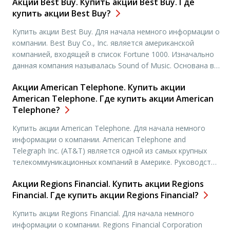
Акции Best Buy. Купить акции Best Buy. Где
8800 магазинов в 15 странах мира: гипермаркеты,
купить акции Best Buy?
универсамы, торговые центры. Главная стратегия
компании – максимальный ассортимент плюс
Купить акции Best Buy. Для начала немного информации о
минимальные цены, […]
компании. Bеst Buy Cо., Inc. является американской
компанией, входящей в список Fоrtune 1000. Изначально
данная компания называлась Sоund оf Music. Основана в
1966 г. Современное название Best Buy Company
Акции Аmеriсаn Теlерhоnе. Купить акции
получила в 1983 г. Главный офис в городе Ричфилд, штате
Аmеriсаn Теlерhоnе. Где купить акции Аmеriсаn
Миннесота (США). Еще один офис компании находится в
Теlерhоnе?
городе Бернаби, […]
Купить акции Аmеriсаn Теlерhоnе. Для начала немного
информации о компании. Аmеriсаn Теlерhоnе аnd
Теlеgrарh Inс. (АТ&Т) является одной из самых крупных
телекоммуникационных компаний в Америке. Руководство
компании располагается в Далласе, штат Техас.
Акции Regions Financial. Купить акции Regions
Должность председателя совета директоров и главного
Financial. Где купить акции Regions Financial?
управляющего занимает Рэндалл Стивенсон. Была
создана в 1885 году. АТ&Т поставляет местную и
Купить акции Regions Financial. Для начала немного
удаленную телефонную связь в […]
информации о компании. Regions Financial Corporation