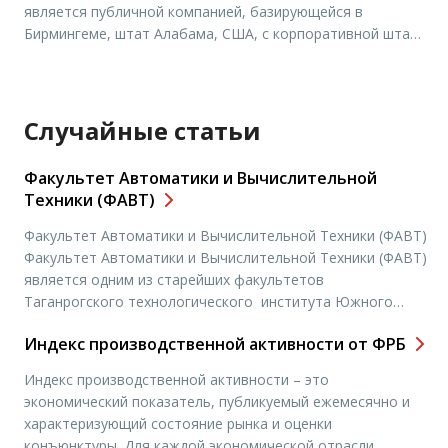
является публичной компанией, базирующейся в
Бирмингеме, штат Алабама, США, с корпоративной штаб-
квартирой в центре регионов. Regions Financial Corporation
основана 13 июля 1971 года в результате слияния трех
очень крупных банков Алабамы. Являясь членом S & P
100, компания предлагает розничные и коммерческие […]
Случайные статьи
Факультет Автоматики и Вычислительной
Техники (ФАВТ)
Факультет Автоматики и Вычислительной Техники (ФАВТ)
Факультет Автоматики и Вычислительной Техники (ФАВТ)
является одним из старейших факультетов
Таганрогского технологического института Южного
федерального университета. Факультет возглавляет
Индекс производственной активности от ФРБ
декан – доктор технических наук, профессор,
действительный член Российской академии инженерных
Индекс производственной активности – это
наук (РАИН), Международной Академии Информатизации
экономический показатель, публикуемый ежемесячно и
(МАИ), член-корреспондент Академии Естественных Наук
характеризующий состояние рынка и оценки
РФ (АЕН РФ) и Академии Наук и Искусств (США) – […]
конъюнктуры. Для каждой экономической отрасли