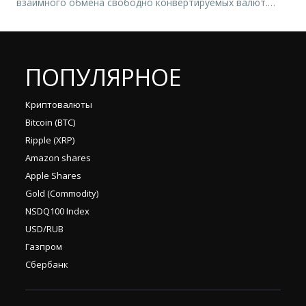
взаимного обмена свободно конвертируемых валют.
Обычно используется сочетание «рынок Форекс» (англ.
Forex market), чем подчёркивается рыночный принцип
формирования котировок. Операции на рынке Форекс по
целям могут быть торговыми, спекулятивными,
ПОПУЛЯРНОЕ
хеджирующими, регулирующими (валютные интервенции
центробанков). Простым […]
Криптовалюты
Bitcoin (BTC)
Ripple (XRP)
Amazon shares
Apple Shares
Gold (Commodity)
NSDQ100 Index
USD/RUB
Газпром
Сбербанк