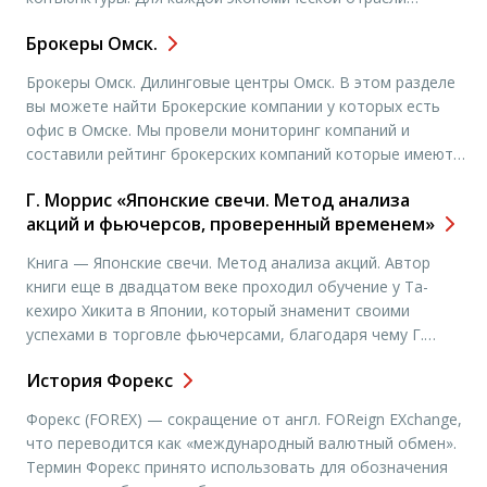
существует свой показатель деловой активности. Отчет
Брокеры Омск.
о деловой активности США предоставляет Федеральный
резервный банк (ФРБ), отдельно по 12 регионам.
Брокеры Омск. Дилинговые центры Омск. В этом разделе
Значение индекса варьируется от 0% до 100%, показатель
вы можете найти Брокерские компании у которых есть
выше 50% говорит о стабильности и росте экономики, […]
офис в Омске. Мы провели мониторинг компаний и
составили рейтинг брокерских компаний которые имеют
офисы в городе Омск. Чтобы подробнее узнать адреса
Г. Моррис «Японские свечи. Метод анализа
офисов и контактные данные, вам необходимо выбрать
акций и фьючерсов, проверенный временем»
нужную вам компанию и нажать «открыть счет». Вы
попадете на […]
Книга — Японские свечи. Метод анализа акций. Автор
книги еще в двадцатом веке проходил обучение у Та-
кехиро Хикита в Японии, который знаменит своими
успехами в торговле фьючерсами, благодаря чему Г.
Моррис смог получить актуальные и практические навыки
История Форекс
и знания. Обучение происходило также в плане
психологии трейдинга, что позволяет лучше понимать
Форекс (FOREX) — сокращение от англ. FOReign EXchange,
свечной анализ. Бесценные знания и […]
что переводится как «международный валютный обмен».
Термин Форекс принято использовать для обозначения