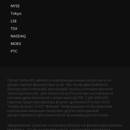
NYSE
Tokyo
LSE
TSX
NASDAQ
MOEX
РТС
Проект wffw.info является информационным ресурсом и не
предоставляет финансовых услуг. Мы проводим рейтинги
брокерских компаний для каждой страны учитывая местное
законодательство. Для клиентов из России мы настоятельно
рекомендуем брокеров с лицензией ЦБ РФ. Сайт wffw.info
партнер лицензированных форекс дилеров в России ООО
“Альфа-форекс” и АО “Финам”. Информация по брокерским
компаниям имеющих лицензии других юрисдикций
предоставляется для клиентов не проживающих в России.
Уведомление о рисках: начиная работать на финансовых рынках,
убедитесь, что вы осознаете риски, с которыми сопряжена