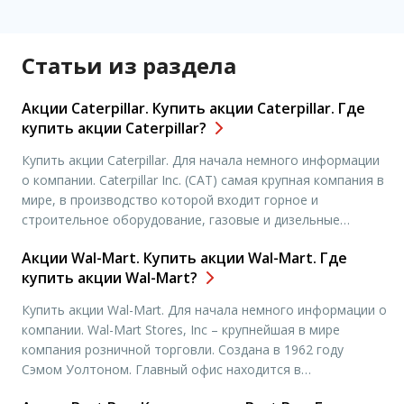
Статьи из раздела
Акции Caterpillar. Купить акции Caterpillar. Где
купить акции Caterpillar?
Купить акции Caterpillar. Для начала немного информации
о компании. Caterpillar Inc. (САТ) самая крупная компания в
мире, в производство которой входит горное и
строительное оборудование, газовые и дизельные
двигатели, а также промышленные газовые турбины.
Акции Wal-Mart. Купить акции Wal-Mart. Где
Компания была основана 15 апреля 1925 года в
купить акции Wal-Mart?
Калифорнии, США. Штаб-квартира компании расположена
в Пеории, штат Иллинойс. Председателем правления
Купить акции Wal-Mart. Для начала немного информации о
директоров и генеральным […]
компании. Wal-Mart Stores, Inc – крупнейшая в мире
компания розничной торговли. Создана в 1962 году
Сэмом Уолтоном. Главный офис находится в
Бентонвилле, штат Арканзас, США. Wal-Mart – это более