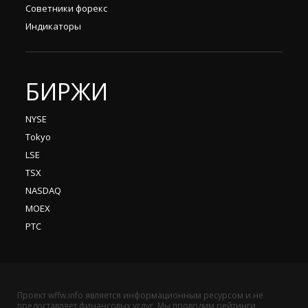
Советники форекс
Индикаторы
БИРЖИ
NYSE
Tokyo
LSE
TSX
NASDAQ
MOEX
РТС
Проект wffw.info является информационным ресурсом и не
предоставляет финансовых услуг. Мы проводим рейтинги