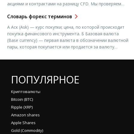
акциями и контрактами на разницу CFD. Мы проверяем
каждую компанию при добавлении в наш рейтинг.
Словарь форекс терминов
Ознакомьтесь с критериями оценки финансовых
компаний. Мы проводим рейтинг брокерских компаний
А Аск (Ask) — курс покупки; цена, по которой происходит
которые представлены в Латвии. Рейтинг брокерских
покупка финансового инструмента. Б Базовая валюта
компаний Латвии включает в себя брокерские компании
(Base currency) — первая валюта в обозначении валютной
которые имеют представительства […]
пары, которая покупается или продается за валюту
котировки. Например, в валютной паре EURUSD базовой
валютой является EUR. Объем сделки выражается в
базовой валюте. Баланс (Balance) — финансовый
результат по торговому счету […]
ПОПУЛЯРНОЕ
Криптовалюты
Bitcoin (BTC)
Ripple (XRP)
Amazon shares
Apple Shares
Gold (Commodity)