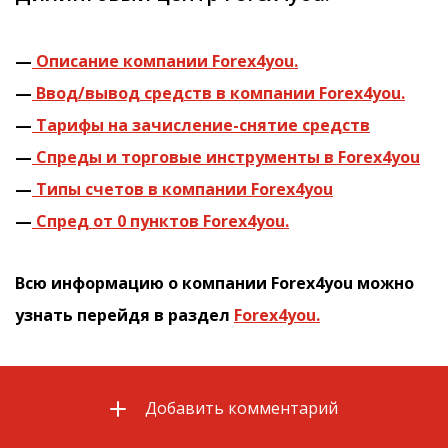
—
Описание компании Forex4you.
—
Ввод/вывод средств в компании Forex4you.
—
Тарифы на зачисление-снятие средств
—
Cпреды и торговые инструменты в Forex4you
—
Типы счетов в компании Forex4you
—
Спред от 0 пунктов Forex4you.
Всю информацию о компании Forex4you можно
узнать перейдя в раздел
Forex4you.
Добавить комментарий