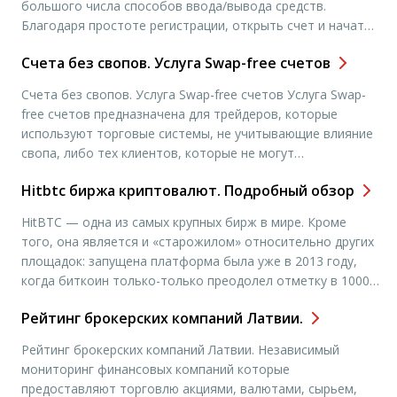
большого числа способов ввода/вывода средств.
Благодаря простоте регистрации, открыть счет и начать
торговлю можно за считанные минуты. Компания не
Счета без свопов. Услуга Swap-free счетов
является налоговым агентом РФ. Преимущества Admiral
Markets Ltd Быстрое открытие торгового счета
Счета без свопов. Услуга Swap-free счетов Услуга Swap-
Минимальный депозит от $10 Спреды от 0.1 пункта Более
free счетов предназначена для трейдеров, которые
[…]
используют торговые системы, не учитывающие влияние
свопа, либо тех клиентов, которые не могут
использовать свопы по своим религиозным убеждениям.
Hitbtc биржа криптовалют. Подробный обзор
Это определяет второе название данного типа счетов —
«исламские счета». При переходе на систему swap-free
HitBTC — одна из самых крупных бирж в мире. Кроме
сохраняются все остальные торговые условия счетов
того, она является и «старожилом» относительно других
типа Standard […]
площадок: запущена платформа была уже в 2013 году,
когда биткоин только-только преодолел отметку в 1000
долларов. Сама биржа интересна не только потому, что
Рейтинг брокерских компаний Латвии.
она давно на рынке: большинство трейдинговых
платформ открываются в Гонконге и США, а Hitbtc была
Рейтинг брокерских компаний Латвии. Независимый
[…]
мониторинг финансовых компаний которые
предоставляют торговлю акциями, валютами, сырьем,