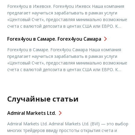
доступной суммой для обучения и первых шагов. Очень
Forex4you в Ижевске. Forex4you Ижевск Наша компания
важным является тот факт, […]
предлагает научиться зарабатывать в рамках услуги
«Центовый Счет», предоставляя минимально возможные
счета с валютой депозита в центах США или ЕВРО. К
примеру, центовый счет на 2000 равен 20 долларам США
Forex4you в Самаре. Forex4you Самара
или ЕВРО и является гораздо более доступной суммой
для обучения и первых шагов. Очень важным является
Forex4you в Самаре. Forex4you Самара Наша компания
тот факт, […]
предлагает научиться зарабатывать в рамках услуги
«Центовый Счет», предоставляя минимально возможные
счета с валютой депозита в центах США или ЕВРО. К
примеру, центовый счет на 2000 равен 20 долларам США
или ЕВРО и является гораздо более доступной суммой
для обучения и первых шагов. Очень важным является
тот факт, […]
Случайные статьи
Admiral Markets Ltd.
Admiral Markets Ltd. Admiral Markets Ltd. (BVI) — это выбор
многих трейдеров ввиду простоты открытия счета и