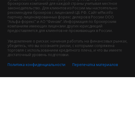
брокерских компаний для каждой страны учитывая местное
законодательство. Для клиентов из России мы настоятельно
рекомендуем брокеров с лицензией ЦБ РФ. Сайт wffw.info
партнер лицензированных форекс дилеров в России ООО
“Альфа-форекс” и АО “Финам”. Информация по брокерским
компаниям имеющих лицензии других юрисдикций
предоставляется для клиентов не проживающих в России.
Уведомление о рисках: начиная работать на финансовых рынках,
убедитесь, что вы осознаете риски, с которыми сопряжена
торговля с использованием кредитного плеча, и что вы имеете
достаточный уровень подготовки.
Политика конфиденциальности
Перепечатка материалов