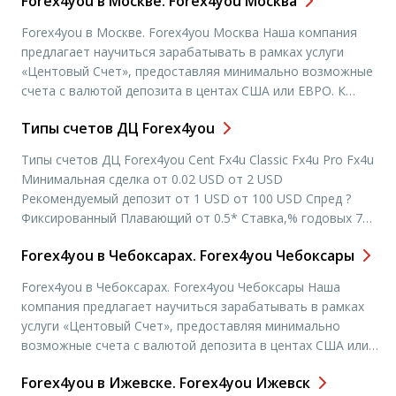
Forex4you в Москве. Forex4you Москва
Forex4you в Москве. Forex4you Москва Наша компания
предлагает научиться зарабатывать в рамках услуги
«Центовый Счет», предоставляя минимально возможные
счета с валютой депозита в центах США или ЕВРО. К
примеру, центовый счет на 2000 равен 20 долларам США
Типы счетов ДЦ Forex4you
или ЕВРО и является гораздо более доступной суммой
для обучения и первых шагов. Очень важным является
Типы счетов ДЦ Forex4you Cent Fx4u Classic Fx4u Pro Fx4u
тот факт, […]
Минимальная сделка от 0.02 USD от 2 USD
Рекомендуемый депозит от 1 USD от 100 USD Спред ?
Фиксированный Плавающий от 0.5* Ставка,% годовых 7
12.5 Минимальный лот 0.0001 0.01 Максимальный лот до 1
Forex4you в Чебоксарах. Forex4you Чебоксары
лота без ограничения Минимальный шаг 0.0001 0.01
Кредитное плечо / залог […]
Forex4you в Чебоксарах. Forex4you Чебоксары Наша
компания предлагает научиться зарабатывать в рамках
услуги «Центовый Счет», предоставляя минимально
возможные счета с валютой депозита в центах США или
ЕВРО. К примеру, центовый счет на 2000 равен 20
Forex4you в Ижевске. Forex4you Ижевск
долларам США или ЕВРО и является гораздо более