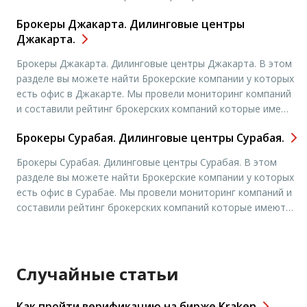
которые имеют офисы в городе Москва. Чтобы
Брокеры Джакарта. Дилинговые центры
подробнее узнать адреса офисов и контактные данные,
Джакарта.
вам необходимо выбрать нужную вам компанию и нажать
“открыть счет”. Вы попадете на […]
Брокеры Джакарта. Дилинговые центры Джакарта. В этом
разделе вы можете найти Брокерские компании у которых
есть офис в Джакарте. Мы провели мониторинг компаний
и составили рейтинг брокерских компаний которые имеют
офисы в городе Москва. Чтобы подробнее узнать адреса
Брокеры Сурабая. Дилинговые центры Сурабая.
офисов и контактные данные, вам необходимо выбрать
нужную вам компанию и нажать “открыть счет”. Вы
Брокеры Сурабая. Дилинговые центры Сурабая. В этом
попадете на […]
разделе вы можете найти Брокерские компании у которых
есть офис в Сурабае. Мы провели мониторинг компаний и
составили рейтинг брокерских компаний которые имеют
офисы в городе Москва. Чтобы подробнее узнать адреса
офисов и контактные данные, вам необходимо выбрать
нужную вам компанию и нажать “открыть счет”. Вы
попадете на […]
Случайные статьи
Как пройти верификацию на бирже Kraken