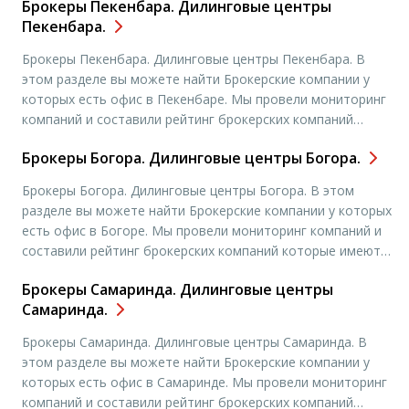
Брокеры Пекенбара. Дилинговые центры
Пекенбара.
Брокеры Пекенбара. Дилинговые центры Пекенбара. В
этом разделе вы можете найти Брокерские компании у
которых есть офис в Пекенбаре. Мы провели мониторинг
компаний и составили рейтинг брокерских компаний
которые имеют офисы в городе Москва. Чтобы
Брокеры Богора. Дилинговые центры Богора.
подробнее узнать адреса офисов и контактные данные,
вам необходимо выбрать нужную вам компанию и нажать
Брокеры Богора. Дилинговые центры Богора. В этом
“открыть счет”. Вы попадете на […]
разделе вы можете найти Брокерские компании у которых
есть офис в Богоре. Мы провели мониторинг компаний и
составили рейтинг брокерских компаний которые имеют
офисы в городе Москва. Чтобы подробнее узнать адреса
Брокеры Самаринда. Дилинговые центры
офисов и контактные данные, вам необходимо выбрать
Самаринда.
нужную вам компанию и нажать “открыть счет”. Вы
попадете на […]
Брокеры Самаринда. Дилинговые центры Самаринда. В
этом разделе вы можете найти Брокерские компании у
которых есть офис в Самаринде. Мы провели мониторинг
компаний и составили рейтинг брокерских компаний