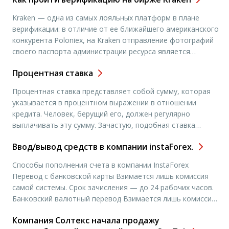
Kraken — одна из самых лояльных платформ в плане
верификации: в отличие от ее ближайшего американского
конкурента Poloniex, на Kraken отправление фотографий
своего паспорта администрации ресурса является
необязательным. Кроме того, двухфакторная
Процентная ставка
аутентификация тоже не навязывается руководством
сервиса. Но мы настоятельно рекомендуем все-таки
Процентная ставка представляет собой сумму, которая
подключить 2FA, т. к. от этого зависит безопасность
указывается в процентном выражении в отношении
вашего трейдинга и аккаунта в целом. […]
кредита. Человек, берущий его, должен регулярно
выплачивать эту сумму. Зачастую, подобная ставка
рассчитывается на заданный промежуток времени
Ввод/вывод средств в компании instaForex.
(полугодие, год). Многие эксперты считают, что
процентная ставка — это стоимость денег, выступающих
Способы пополнения счета в компании InstaForex
в качестве метода сбережения. Процентный доход
Перевод с банковской карты Взимается лишь комиссия
представляет собой прибыль от выдачи денег в […]
самой системы. Срок зачисления — до 24 рабочих часов.
Банковский валютный перевод Взимается лишь комиссия
вашего банка. Срок зачисления 2-4 дня. Банковский
Компания Солтекс начала продажу
рублевый перевод Взимается лишь комиссия вашего