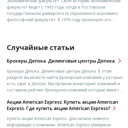
Экономический факультет. Свою историю экономический
существования радиотехнический факультет подготовил
факультет ведет с 1965 года, когда в Ростовском
свыше 12 тысяч инженеров и завоевал признанный
государственном университете образовался экономико-
авторитет в нашей стране. Выпускники
философский факультет. В 1970 году произошло его
радиотехнического […]
разделение на два самостоятельных факультета в рамках
университета. Современный кадровый состав факультета
обеспечивает подготовку специалистов с высшим
образованием по дневной и заочной формам обучения.
Случайные статьи
Имеющиеся на факультете аспирантура и докторантура
позволяют осуществлять […]
Брокеры Депока. Дилинговые центры Депока.
Брокеры Депока. Дилинговые центры Депока. В этом
разделе вы можете найти Брокерские компании у которых
есть офис в Депоке. Мы провели мониторинг компаний и
составили рейтинг брокерских компаний которые имеют
офисы в городе Москва. Чтобы подробнее узнать адреса
Акции American Express. Купить акции American
офисов и контактные данные, вам необходимо выбрать
Express. Где купить акции American Express?
нужную вам компанию и нажать “открыть счет”. Вы
попадете на […]
Купить акции American Express. Для начала немного
информации о компании. American Express (Америкэн