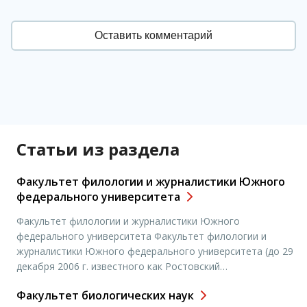
Статьи из раздела
Факультет филологии и журналистики Южного
федерального университета
Факультет филологии и журналистики Южного
федерального университета Факультет филологии и
журналистики Южного федерального университета (до 29
декабря 2006 г. известного как Ростовский
государственный университет – РГУ) ведет свою историю
Факультет биологических наук
с 1915 года, со времени переезда преподавателей и