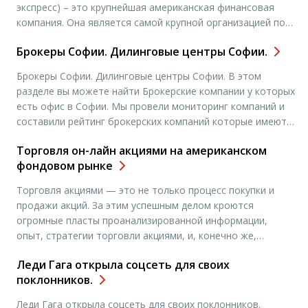
экспресс) – это крупнейшая американская финансовая
компания. Она является самой крупной организацией по
выпуску ценных бумаг. Известными продуктами компании
Брокеры Софии. Дилинговые центры Софии.
являются кредитные карты, платежные карты и дорожные
чеки. Штаб-квартира компании American Express
Брокеры Софии. Дилинговые центры Софии. В этом
находится в Нью-Йорке, США. Кроме того компания
разделе вы можете найти Брокерские компании у которых
имеет крупные офисы в Форт-Лодердейл (штат Флорида),
есть офис в Софии. Мы провели мониторинг компаний и
Солт-Лейк-Сити (Юта), Гринсборо (Северная Каролина)
составили рейтинг брокерских компаний которые имеют
[…]
офисы в городе Москва. Чтобы подробнее узнать адреса
Торговля он-лайн акциями на американском
офисов и контактные данные, вам необходимо выбрать
фондовом рынке
нужную вам компанию и нажать “открыть счет”. Вы
попадете на […]
Торговля акциями — это не только процесс покупки и
продажи акций. За этим успешным делом кроются
огромные пласты проанализированной информации,
опыт, стратегии торговли акциями, и, конечно же,
постоянное стремление к более осознанному пониманию
Леди Гага открыла соцсеть для своих
рынка. Зачастую трейдер не замечает множества важных
поклонников.
деталей работы, поэтому очень важна активная
поддержка. Наша компания ориентирована на обучение,
Леди Гага открыла соцсеть для своих поклонников.