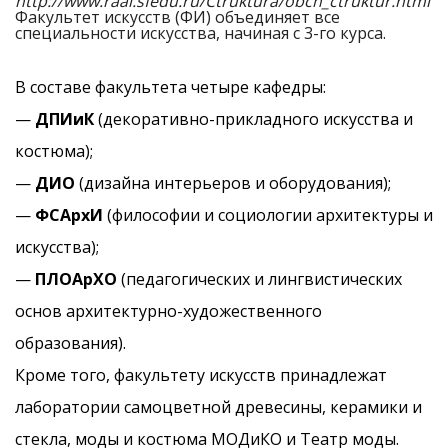
http://www.raai.sfedu.ru/Ctruktura/obch_ctruktur.html
Факультет искусств (ФИ) объединяет все
специальности искусства, начиная с 3-го курса.
В составе факультета четыре кафедры:
—
ДПИиК
(декоративно-прикладного искусства и
костюма);
—
ДИО
(дизайна интерьеров и оборудования);
—
ФСАрхИ
(философии и социологии архитектуры и
искусства);
—
ПЛОАрХО
(педагогических и лингвистических
основ архитектурно-художественного
образования).
Кроме того, факультету искусств принадлежат
лаборатории самоцветной древесины, керамики и
стекла, моды и костюма МОДиКО и Театр моды.