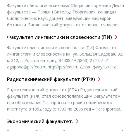
студентов русского императорского Варшавского
Факультет биологических наук Общая информация Декан
университета в Ростов-на-Дону. В 1960 году на историко-
факультета — Паршин Витольд Георгиевич, кандидат
филологическом факультете РГУ была начата
биологических наук, доцент, заведующий кафедрой
подготовка журналистских […]
ботаники. Биологический факультет основан в январе
1934 г. на базе ботанического отделения геолого-
Факультет лингвистики и словесности (ПИ)
ботанического факультета, в свою очередь берущего
начало от естественного факультета Варшавского
Факультет лингвистики и словесности (ПИ) Факультет
университета. В 1948 году в состав биологического
лингвистики и словесности (ПИ) ул. Большая Садовая, 33,
факультета вошло почвенное отделение геолого-
к. 312, г. Ростов-на-Дону, 344082 +7(863) 272-67-51
почвенного факультета, и с […]
agapova@pi.sfedu.ru http://pi.sfedu.ru Декан факультета
лингвистики и словесности — Агапова София
Радиотехнический факультет (РТФ)
Григорьевна, доктор филологических наук, профессор,
Отличник просвещения РФ, Почетный работник ВПО РФ.
Радиотехнический факультет (РТФ) Радиотехнический
Факультет был создан в 2000 году на базе двух самых
факультет (РТФ) стал основополагающим факультетом
больших факультетов […]
при образования Таганрогского радиотехнического
института в 1952 году (с 1993 по 2006 год – Таганрогский
государственный радиотехнический университет, сейчас –
Экономический факультет.
Технологический институт Южного федерального
университета в г. Таганроге, ТТИ ЮФУ). За время своего