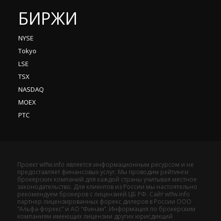
БИРЖИ
NYSE
Tokyo
LSE
TSX
NASDAQ
MOEX
РТС
Проект wffw.info является информационным ресурсом и не
предоставляет финансовых услуг. Мы проводим рейтинги
брокерских компаний для каждой страны учитывая местное
законодательство. Для клиентов из России мы настоятельно
рекомендуем брокеров с лицензией ЦБ РФ. Сайт wffw.info
партнер лицензированных форекс дилеров в России ООО
“Альфа-форекс” и АО “Финам”. Информация по брокерским
компаниям имеющих лицензии других юрисдикций