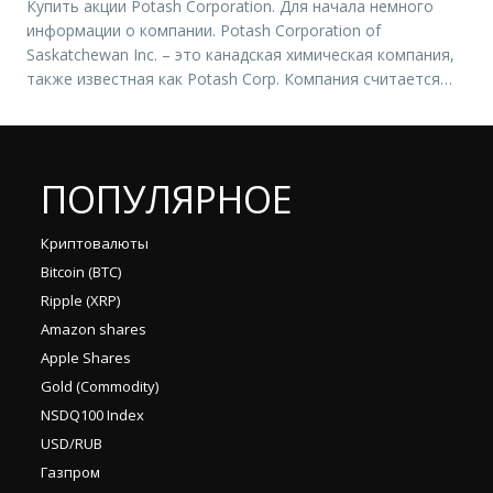
Купить акции Potash Corporation. Для начала немного
информации о компании. Potash Corporation of
Saskatchewan Inc. – это канадская химическая компания,
также известная как Potash Corp. Компания считается
одним из крупнейших в мире производителей карбоната
калия или поташа, который является важным
удобрением. Potash Corporation третья по величине
производителей азотных и фосфорных удобрений, три
ПОПУЛЯРНОЕ
основных питательных культуры […]
Криптовалюты
Bitcoin (BTC)
Ripple (XRP)
Amazon shares
Apple Shares
Gold (Commodity)
NSDQ100 Index
USD/RUB
Газпром