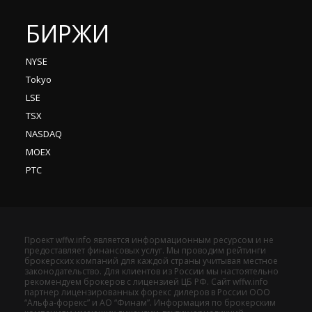
БИРЖИ
NYSE
Tokyo
LSE
TSX
NASDAQ
MOEX
РТС
Проект wffw.info является информационным ресурсом и не
предоставляет финансовых услуг. Мы проводим рейтинги
брокерских компаний для каждой страны учитывая местное
законодательство. Для клиентов из России мы настоятельно
рекомендуем брокеров с лицензией ЦБ РФ. Сайт wffw.info
партнер лицензированных форекс дилеров в России ООО
“Альфа-форекс” и АО “Финам”. Информация по брокерским