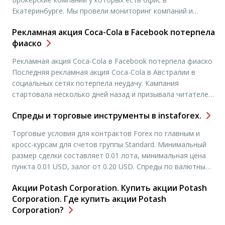
Екатеринбурге. Мы провели мониторинг компаний и
составили рейтинг брокерских компаний которые имеют
Рекламная акция Coca-Cola в Facebook потерпела
офисы в городе Екатеринбург. Чтобы подробнее узнать
фиаско
адреса офисов и контактные данные, вам необходимо
выбрать нужную вам компанию и нажать «открыть счет».
Рекламная акция Coca-Cola в Facebook потерпела фиаско
Вы попадете на […]
Последняя рекламная акция Coca-Cola в Австралии в
социальных сетях потерпела неудачу. Кампания
стартовала несколько дней назад и призывала читателей
сочинить «счастливую историю», однако вместо этого
Cпреды и торговые инструменты в instaforex.
пользователи стали оставлять на странице
австралийского представительства компании в Facebook
Торговые условия для контрактов Forex по главным и
оскорбительные сообщения. В частности, люди должны
кросс-курсам для счетов группы Standard. Минимальный
были дописывать слово за словом и вышел […]
размер сделки составляет 0.01 лота, минимальная цена
пункта 0.01 USD, залог от 0.20 USD. Спреды по валютным
парам в компании Instaforex. Символ Лот* Спред
Акции Potash Corporation. Купить акции Potash
Комиссия Buy-своп Sell-своп EUR/USD EUR 10 000 3 0 0.26
Corporation. Где купить акции Potash
-0.26 GBP/USD GBP 10 000 3 0 […]
Corporation?