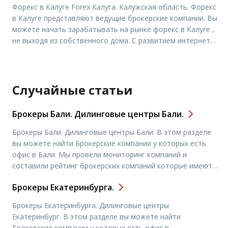
Форекс в Калуге Forex Калуга. Калужская область. Форекс
в Калуге представляют ведущие брокерские компании. Вы
можете начать зарабатывать на рынке форекс в Калуге ,
не выходя из собственного дома. С развитием интернета
ведущие мировые биржи предоставляют своим клиентам
возможность заниматься интернет трейдингом в любом
городе мира. Сегодня любой житель Калуги может
освоить профессию трейдера , […]
Случайные статьи
Брокеры Бали. Дилинговые центры Бали.
Брокеры Бали. Дилинговые центры Бали. В этом разделе
вы можете найти Брокерские компании у которых есть
офис в Бали. Мы провели мониторинг компаний и
составили рейтинг брокерских компаний которые имеют
офисы в городе Москва. Чтобы подробнее узнать адреса
Брокеры Екатеринбурга.
офисов и контактные данные, вам необходимо выбрать
нужную вам компанию и нажать “открыть счет”. Вы
Брокеры Екатеринбурга. Дилинговые центры
попадете на […]
Екатеринбург. В этом разделе вы можете найти
Брокерские компании у которых есть офис в