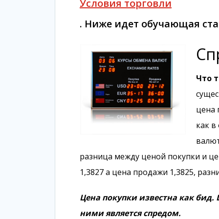
Условия торговли
. Ниже идет обучающая стат
Сп
Что т
сущес
цена 
как в
валют
разница между ценой покупки и це
1,3827 а цена продажи 1,3825, разни
Цена покупки известна как бид. Ц
ними является спредом.