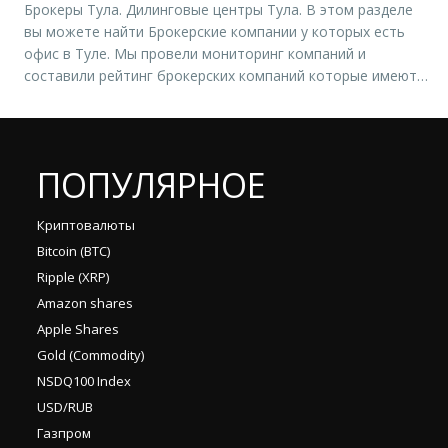
Брокеры Тула. Дилинговые центры Тула. В этом разделе
рынке, поймать момент разворота […]
вы можете найти Брокерские компании у которых есть
офис в Туле. Мы провели мониторинг компаний и
составили рейтинг брокерских компаний которые имеют
офисы в городе Пермь. Чтобы подробнее узнать адреса
офисов и контактные данные, вам необходимо выбрать
нужную вам компанию и нажать «открыть счет». Вы
попадете на […]
ПОПУЛЯРНОЕ
Криптовалюты
Bitcoin (BTC)
Ripple (XRP)
Amazon shares
Apple Shares
Gold (Commodity)
NSDQ100 Index
USD/RUB
Газпром