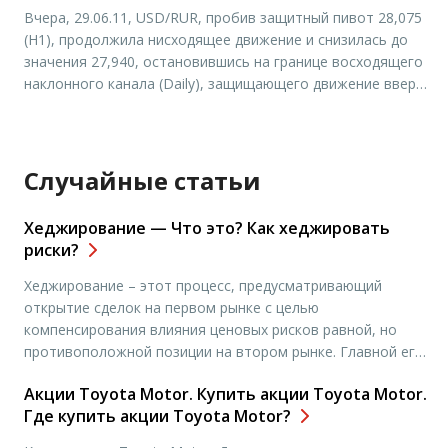
Вчера, 29.06.11, USD/RUR, пробив защитный пивот 28,075
(Н1), продолжила нисходящее движение и снизилась до
значения 27,940, остановившись на границе восходящего
наклонного канала (Daily), защищающего движение вверх.
В результате чего, продолжилось формирование
медвежьей волны А/В (Н1), в волне А/В (Н4) вниз. В
данное время цена находится ниже значений: 28,217
(Monthly pivot), 28,474 (Weekly pivot) и 28,474 […]
Случайные статьи
Хеджирование — Что это? Как хеджировать
риски?
Хеджирование – этот процесс, предусматривающий
открытие сделок на первом рынке с целью
компенсирования влияния ценовых рисков равной, но
противоположной позиции на втором рынке. Главной его
целью считается обеспечение страховки для трейдера. На
Акции Toyota Motor. Купить акции Toyota Motor.
сегодняшний день специалисты выделяют хеджирование
Где купить акции Toyota Motor?
продажей и приобретением. Первый вариант
предусматривает продажу реальной продукции. С целью