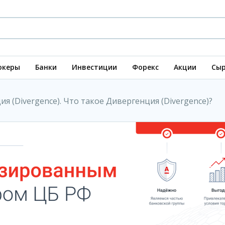
океры
Банки
Инвестиции
Форекс
Акции
Сыр
я (Divеrgеnсе). Что такое Дивергенция (Divеrgеnсе)?