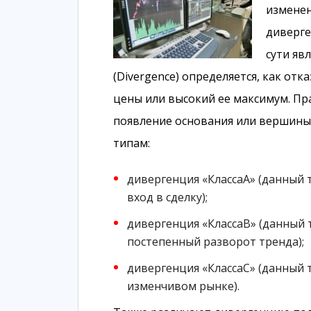
изменен
диверге
сути яв
(Divеrgеnсе) определяется, как о
цены или высокий ее максимум. Пр
появление основания или вершины 
типам:
дивергенция «КлассаА» (данный 
вход в сделку);
дивергенция «КлассаВ» (данный 
постепенный разворот тренда);
дивергенция «КлассаС» (данный т
изменчивом рынке).