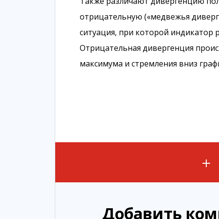
Также различают дивергенцию пол
отрицательную («медвежья диверг
ситуация, при которой индикатор 
Отрицательная дивергенция проис
максимума и стремления вниз граф
Добавить ко