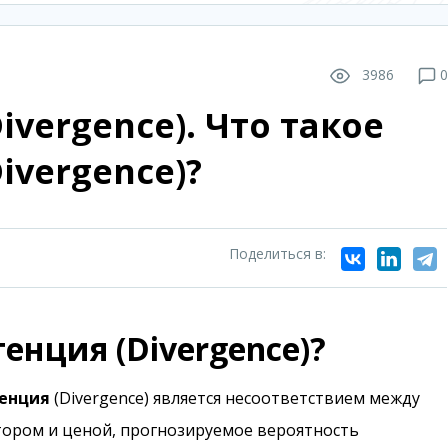
3986
0
vеrgеnсе). Что такое
ivеrgеnсе)?
Поделиться в:
енция (Divеrgеnсе)?
енция
(Divеrgеnсе) является несоответствием между
ором и ценой, прогнозируемое вероятность