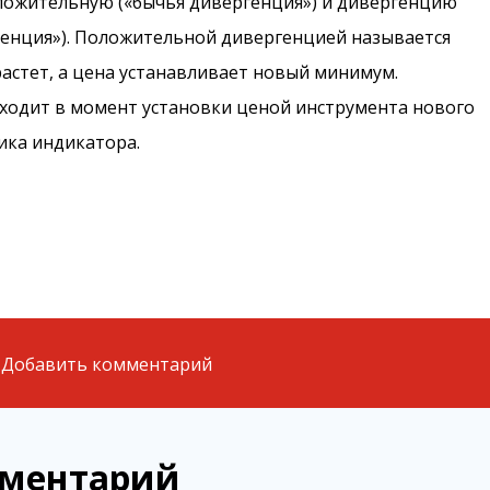
ожительную («бычья дивергенция») и дивергенцию
енция»). Положительной дивергенцией называется
растет, а цена устанавливает новый минимум.
ходит в момент установки ценой инструмента нового
ика индикатора.
Добавить комментарий
мментарий