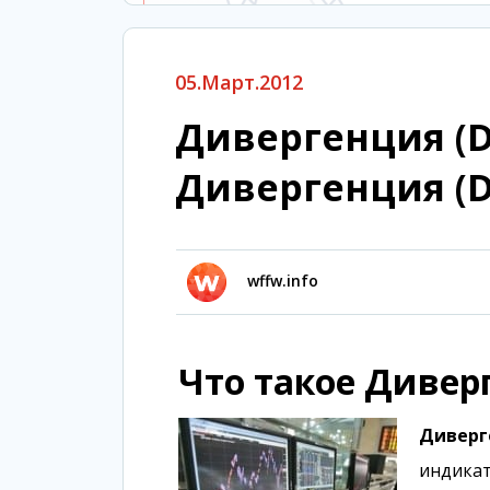
05.Март.2012
Дивергенция (Di
Дивергенция (D
wffw.info
Что такое Диверг
Диверг
индикат