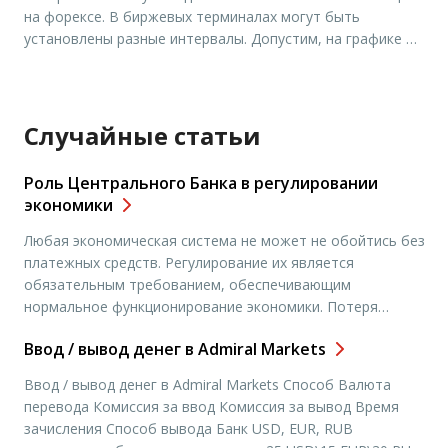
трейдерам отработать какую-нибудь […]
на форексе. В биржевых терминалах могут быть
установлены разные интервалы. Допустим, на графике М1
любая свеча или бар составляет одну минуту. А на линии
М15 – 15 минут. Обозначение Н1 означает, что свеча
равна одному часу. Если вы используете недельный
график, то, соответственно, […]
Случайные статьи
Роль Центрального Банка в регулировании
экономики
Любая экономическая система не может не обойтись без
платежных средств. Регулирование их является
обязательным требованием, обеспечивающим
нормальное функционирование экономики. Потеря
контроля над платежными средствами может повлечь
Ввод / вывод денег в Admiral Markets
регресс развития экономики, повышение инфляции,
формирование кризисных явлений в экономике.
Ввод / вывод денег в Admiral Markets Способ Валюта
Вследствие этого и появилась потребность в
перевода Комиссия за ввод Комиссия за вывод Время
организации особого способа контроля государства за
зачисления Способ вывода Банк USD, EUR, RUB
эмиссией денег, и, опосредованно, за состоянием