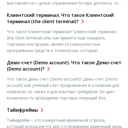
выставляется с целью ограничения потери депозита, то
есть останавливает ваши денежные потери, при торговле
Клиентский терминал. Что такое Клиентский
на бирже. Вы обязательно должны устанавливать Стоп
терминал (the client terminal)?
лосс при торговле на форекс. Существуют постоянные
споры между трейдерами […]
Что такое Клиентский терминал? Клиентский терминал
(the client terminal) или, как принято еще называть
торговая платформа, является совокупностью
программных средств и технических, которые
обеспечивают получение необходимой информации о
Демо-счет (Demo account). Что такое Демо-счет
всех процессах (торгах) на фондовых рынках в режиме
(Demo account)?
настоящего времени, а также позволяют осуществлять
торговые операции на рынке Forex и вести учет взаимных
Что такое Демо-счет (Demo account)? Демо-счет (Demo
обязательств, соблюдать условия и […]
account) или учебный счет предназначен в основном для
новичков, но также и для опытных трейдеров. Он дает
возможность проведения торговых операций без
финансового вложения, то есть без рисков потерь
Таймфреймы
реальных денежных средств. Открытие такого счета
новичкам помогает ознакомиться со всеми
Таймфрейм – это конкретный временной отрезок,
возможностями торгового терминала, а опытным
который используется для отслеживания изменений цены