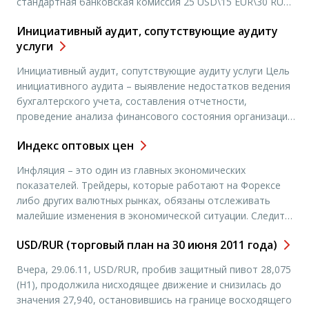
стандартная банковская комиссия 25 USD\15 EUR\30 RUB
экономики. […]
от 1 до 5 рабочих дней банк Webmoney WMZ (USD), WME
Инициативный аудит, сопутствующие аудиту
(EUR), WMR (RUB) 0.8% не менее 0.01 WMZ и не более 50
услуги
WMZ 0.8% не […]
Инициативный аудит, сопутствующие аудиту услуги Цель
инициативного аудита – выявление недостатков ведения
бухгалтерского учета, составления отчетности,
проведение анализа финансового состояния организации,
разработка рекомендаций по повышению эффективности
Индекс оптовых цен
деятельности. Содержание, характер и объем
необходимых аудиторских процедур, а также форма
Инфляция – это один из главных экономических
представления результатов работы оговаривается в
показателей. Трейдеры, которые работают на Форексе
техническом задании, которое может предусматривать:
либо других валютных рынках, обязаны отслеживать
аудит финансовой (бухгалтерской) отчетности аудит при
малейшие изменения в экономической ситуации. Следить
преобразованиях и […]
за данным коэффициентом им помогает индекс оптовых
USD/RUR (торговый план на 30 июня 2011 года)
цен. Стоит отметить, что для валютных брокеров имеет
значение только повышение стоимости товаров из
Вчера, 29.06.11, USD/RUR, пробив защитный пивот 28,075
потребительской корзины. Инфляция свидетельствует о
(Н1), продолжила нисходящее движение и снизилась до
здоровье национальной финансовой ситуации, […]
значения 27,940, остановившись на границе восходящего