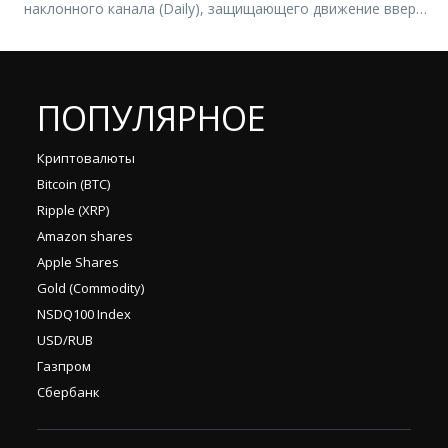
наклонного канала (Daily), защищающего движение вверх.
В результате чего, продолжилось формирование
медвежьей волны А/В (Н1), в волне А/В (Н4) вниз. В
данное время цена находится ниже значений: 28,217
(Monthly pivot), 28,474 (Weekly pivot) и 28,474 […]
ПОПУЛЯРНОЕ
Криптовалюты
Bitcoin (BTC)
Ripple (XRP)
Amazon shares
Apple Shares
Gold (Commodity)
NSDQ100 Index
USD/RUB
Газпром
Сбербанк