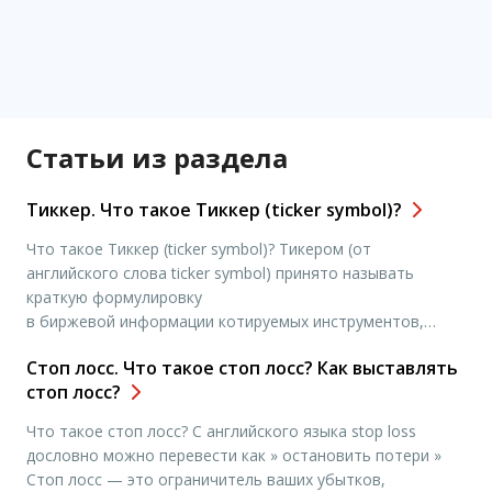
Статьи из раздела
Тиккер. Что такое Тиккер (tiсkеr sуmbоl)?
Что такое Тиккер (tiсkеr sуmbоl)? Тикером (от
английского слова tiсkеr sуmbоl) принято называть
краткую формулировку
в биржевой информации котируемых инструментов,
которыми считаются акции, облигации, индексы. Тиккер –
Стоп лосс. Что такое стоп лосс? Как выставлять
уникальный своего рода идентификатор в
стоп лосс?
информационной системе или рамках одной биржи. Он
используется с целью того, чтобы постоянно не
Что такое стоп лосс? С английского языка stop loss
приходилось печатать в сводках полное название
дословно можно перевести как » остановить потери »
объектов торговли. Короткое наименование имеет, как
Стоп лосс — это ограничитель ваших убытков,
правило, от одного до шести […]