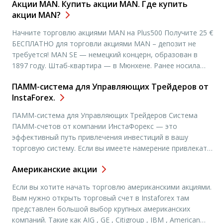
Акции MAN. Купить акции MAN. Где купить
используя клавишу Delete; модифицировать ордера,
акции MAN?
перемещая мышью на экране горизонтальные линии;
использовать инструменты для управления ордерами в
Начните торговлю акциями MAN на Plus500 Получите 25 €
ручном, автоматическом и полуавтоматическом режиме
БЕСПЛАТНО для торговли акциями MAN – депозит не
[…]
требуется! MAN SE — немецкий концерн, образован в
1897 году. Штаб-квартира — в Мюнхене. Ранее носила
название Maschinenfabrik Augsburg-N?rnberg AG (Машинная
ПАММ-система для Управляющих Трейдеров от
фабрика Аугсбург-Нюрнберг, АО) Основной акционер
InstaForex.
компании — автомобилестроительный концерн
Volkswagen Group (29,9 %), остальные акции находятся в
ПАММ-система для Управляющих Трейдеров Система
[…]
ПАММ-счетов от компании ИнстаФорекс — это
эффективный путь привлечения инвестиций в вашу
торговую систему. Если вы имеете намерение привлекать
средства инвесторов в свой торговый счет, то участие в
Американские акции
ПАММ-системе от ИнстаФорекс сделает ваш поиск
инвесторов максимально быстрым и удобным. После
Если вы хотите начать торговлю американскими акциями.
регистрации в ПАММ-системе в качестве Управляющего
Вым нужно открыть торговый счет в Instaforex там
Трейдера ваш торговый счет отображается […]
представлен большой выбор крупных американских
компаний. Такие как AIG , GE , Citigroup , IBM , American