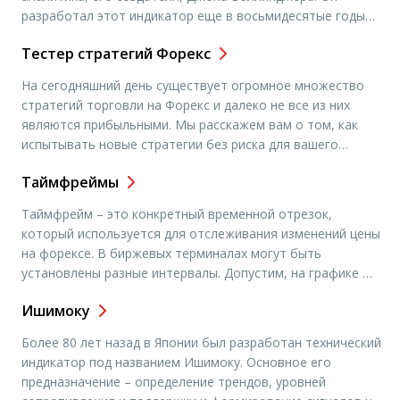
разработал этот индикатор еще в восьмидесятые годы
двадцатого века. Этот инструмент, впрочем, как и другие
Тестер стратегий Форекс
аналогичные инструменты, предназначается для
осуществления технических анализов состояний на
На сегодняшний день существует огромное множество
валютном рынке. Сейчас многие финансовые аналитики
стратегий торговли на Форекс и далеко не все из них
используют «Полосы Боллинджера». Этот индикатор
являются прибыльными. Мы расскажем вам о том, как
позволяет с большой степенью […]
испытывать новые стратегии без риска для вашего
депозита. Для этого вы можете использовать тестер
Таймфреймы
стратегий, встроенный в используемый вами торговый
терминал, или же установить специальную программу
Таймфрейм – это конкретный временной отрезок,
(например, Forex Tester). В первом […]
который используется для отслеживания изменений цены
на форексе. В биржевых терминалах могут быть
установлены разные интервалы. Допустим, на графике М1
любая свеча или бар составляет одну минуту. А на линии
Ишимоку
М15 – 15 минут. Обозначение Н1 означает, что свеча
равна одному часу. Если вы используете недельный
Более 80 лет назад в Японии был разработан технический
график, то, соответственно, […]
индикатор под названием Ишимоку. Основное его
предназначение – определение трендов, уровней