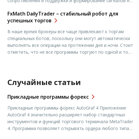
сопротивления и поддержки и формирование сигналов на
продажу или покупку. Индикатор имеет в своем арсенале
FxMath DailyTrader – стабильный робот для
линии, которые строятся по принципу скользящих
успешных торгов
средних, а при совместном использовании работают по
принципу индикатора MACD. Кроме того имеется линия-
В наше время брокеры все чаще привлекают к торгам
аналог […]
специальных ботов, поскольку они могут автоматически
выполнять все операции на протяжении дня и ночи. Стоит
отметить, что не все программы торгуют по одной и той
же схеме, так что трейдеры ищут оптимальных по
характеристикам роботов. Сегодня речь пойдет об одном
из достаточно популярных ботов — FxMath […]
Случайные статьи
Прикладные программы форекс
Прикладные программы форекс AutoGraf 4 Приложение
AutoGraf 4 значительно расширяет набор стандартных
инструментов и функций торгового терминала MetaTrader
4. Программа позволяет открывать ордера любого типа с
помощью мыши; закрывать один или несколько ордеров,